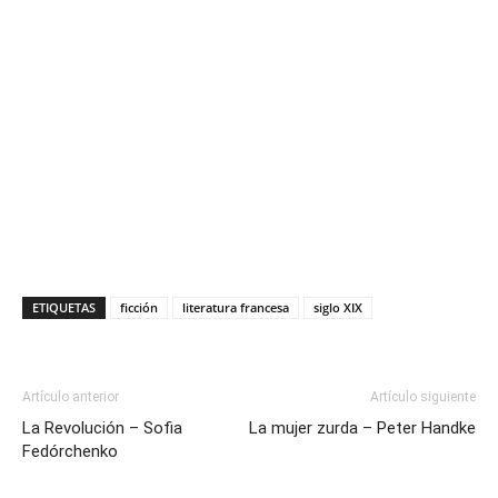
ETIQUETAS
ficción
literatura francesa
siglo XIX
Artículo anterior
Artículo siguiente
La Revolución – Sofia
La mujer zurda – Peter Handke
Fedórchenko