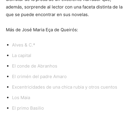
además, sorprende al lector con una faceta distinta de la
que se puede encontrar en sus novelas.
Más de José Maria Eça de Queirós:
Alves & C.ª
La capital
El conde de Abranhos
El crimén del padre Amaro
Excentricidades de una chica rubia y otros cuentos
Los Maia
El primo Basilio