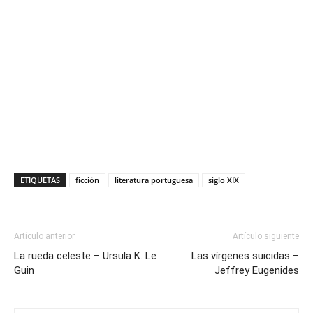
ETIQUETAS
ficción
literatura portuguesa
siglo XIX
Artículo anterior
Artículo siguiente
La rueda celeste – Ursula K. Le
Las vírgenes suicidas –
Guin
Jeffrey Eugenides