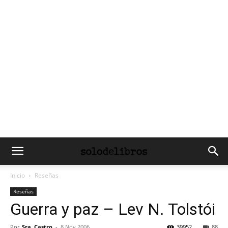
Inicio
Reseñas
Reseñas
Guerra y paz – Lev N. Tolstói
Por
Sra. Castro
-
8 Nov 2006
39952
88