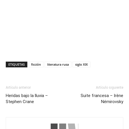
ETIQUETAS
ficción
literatura rusa
siglo XIX
Artículo anterior
Artículo siguiente
Heridas bajo la lluvia –
Suite francesa – Irène
Stephen Crane
Némirovsky