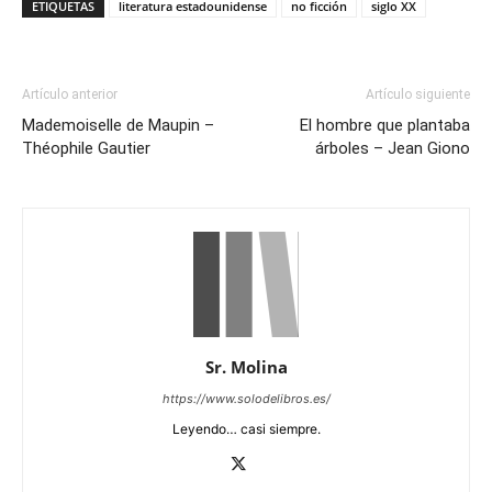
ETIQUETAS
literatura estadounidense
no ficción
siglo XX
Artículo anterior
Artículo siguiente
Mademoiselle de Maupin –
El hombre que plantaba
Théophile Gautier
árboles – Jean Giono
Sr. Molina
https://www.solodelibros.es/
Leyendo… casi siempre.