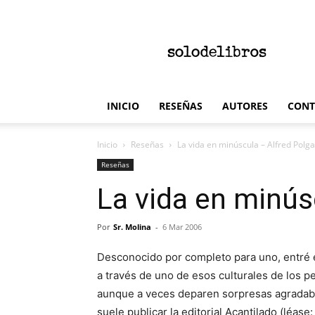
solodelibros
INICIO
RESEÑAS
AUTORES
CONT
Inicio
Reseñas
La vida en minúscula – Alfred Polga
Reseñas
La vida en minús
Por
Sr. Molina
-
6 Mar 2006
Desconocido por completo para uno, entré 
a través de uno de esos culturales de los p
aunque a veces deparen sorpresas agradable
suele publicar la editorial Acantilado (léa