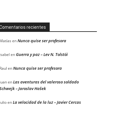
Comentarios recientes
Nunca quise ser profesora
Matías
en
Guerra y paz – Lev N. Tolstói
Isabel
en
Nunca quise ser profesora
Raul
en
Las aventuras del valeroso soldado
Juan
en
Schwejk – Jaroslav Hašek
La velocidad de la luz – Javier Cercas
Julio
en