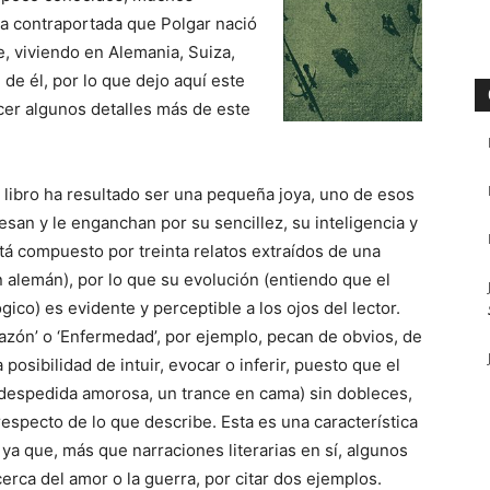
 la contraportada que Polgar nació
e, viviendo en Alemania, Suiza,
de él, por lo que dejo aquí este
cer algunos detalles más de este
 libro ha resultado ser una pequeña joya, uno de esos
esan y le enganchan por su sencillez, su inteligencia y
tá compuesto por treinta relatos extraídos de una
n alemán), por lo que su evolución (entiendo que el
co) es evidente y perceptible a los ojos del lector.
azón’ o ‘Enfermedad’, por ejemplo, pecan de obvios, de
posibilidad de intuir, evocar o inferir, puesto que el
a despedida amorosa, un trance en cama) sin dobleces,
especto de lo que describe. Esta es una característica
, ya que, más que narraciones literarias en sí, algunos
rca del amor o la guerra, por citar dos ejemplos.