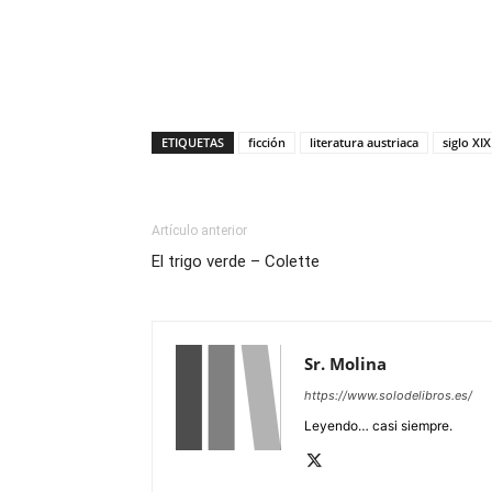
ETIQUETAS
ficción
literatura austriaca
siglo XIX
Artículo anterior
El trigo verde – Colette
Sr. Molina
https://www.solodelibros.es/
Leyendo… casi siempre.