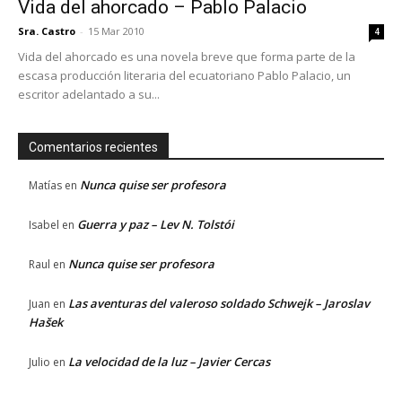
Vida del ahorcado – Pablo Palacio
Sra. Castro
-
15 Mar 2010
4
Vida del ahorcado es una novela breve que forma parte de la
escasa producción literaria del ecuatoriano Pablo Palacio, un
escritor adelantado a su...
Comentarios recientes
Nunca quise ser profesora
Matías
en
Guerra y paz – Lev N. Tolstói
Isabel
en
Nunca quise ser profesora
Raul
en
Las aventuras del valeroso soldado Schwejk – Jaroslav
Juan
en
Hašek
La velocidad de la luz – Javier Cercas
Julio
en