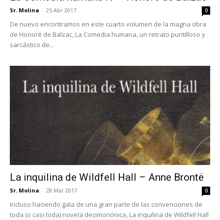
Sr. Molina
-
25 Abr 2017
0
De nuevo encontramos en este cuarto volumen de la magna obra
de Honoré de Balzac, La Comedia humana, un retrato puntilloso y
sarcástico de...
La inquilina de Wildfell Hall – Anne Brontë
Sr. Molina
-
28 Mar 2017
0
Incluso haciendo gala de una gran parte de las convenciones de
toda (o casi toda) novela decimonónica, La inquilina de Wildfell Hall