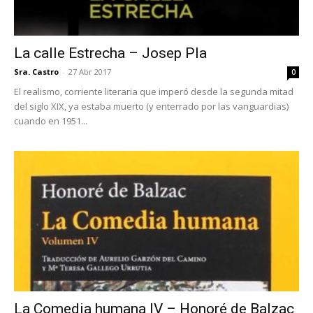
La calle Estrecha – Josep Pla
Sra. Castro
-
27 Abr 2017
0
El realismo, corriente literaria que imperó desde la segunda mitad
del siglo XIX, ya estaba muerto (y enterrado por las vanguardias)
cuando en 1951...
La Comedia humana IV – Honoré de Balzac