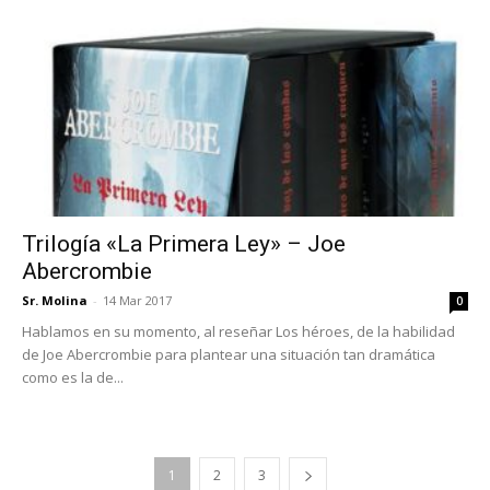
Trilogía «La Primera Ley» – Joe
Abercrombie
Sr. Molina
-
14 Mar 2017
0
Hablamos en su momento, al reseñar Los héroes, de la habilidad
de Joe Abercrombie para plantear una situación tan dramática
como es la de...
1
2
3