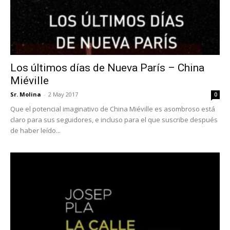
Los últimos días de Nueva París – China
Miéville
Sr. Molina
-
2 May 2017
0
Que el potencial imaginativo de China Miéville es asombroso está
claro para sus seguidores, e incluso para el que suscribe después
de haber leído...