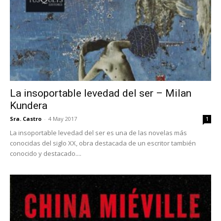
La insoportable levedad del ser – Milan
Kundera
Sra. Castro
-
4 May 2017
1
La insoportable levedad del ser es una de las novelas más
conocidas del siglo XX, obra destacada de un escritor también
conocido y destacado....