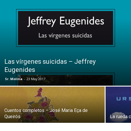
Las vírgenes suicidas – Jeffrey
Eugenides
Sr. Molina
-
23 May 2017
Cuentos completos – José Maria Eça de
Queirós
La rueda c