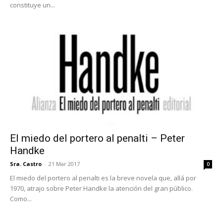
constituye un...
El miedo del portero al penalti – Peter
Handke
Sra. Castro
-
21 Mar 2017
0
El miedo del portero al penalti es la breve novela que, allá por
1970, atrajo sobre Peter Handke la atención del gran público.
Como...