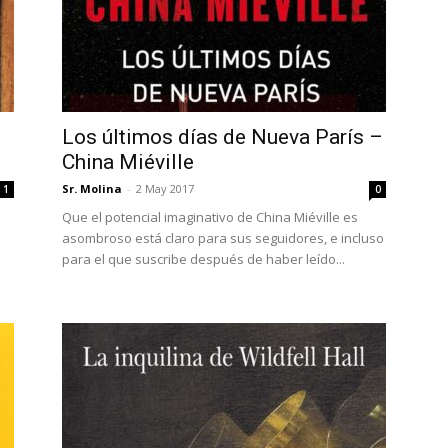
Los últimos días de Nueva París –
China Miéville
Sr. Molina
-
2 May 2017
1
0
Que el potencial imaginativo de China Miéville es
asombroso está claro para sus seguidores, e incluso
para el que suscribe después de haber leído...