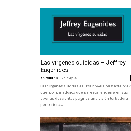
Las vírgenes suicidas – Jeffrey
Eugenides
Sr. Molina
-
23 May 2017
Las vírgenes suicidas es una novela bastante bre
que, por paradójico que parezca, encierra en sus
apenas doscientas páginas una visión turbadora 
por certera...