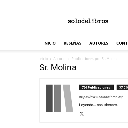
solodelibros
INICIO
RESEÑAS
AUTORES
CONT
Inicio
Autores
Publicaciones por Sr. Molina
Sr. Molina
766 Publicaciones
37 C
https://www.solodelibros.es/
Leyendo… casi siempre.