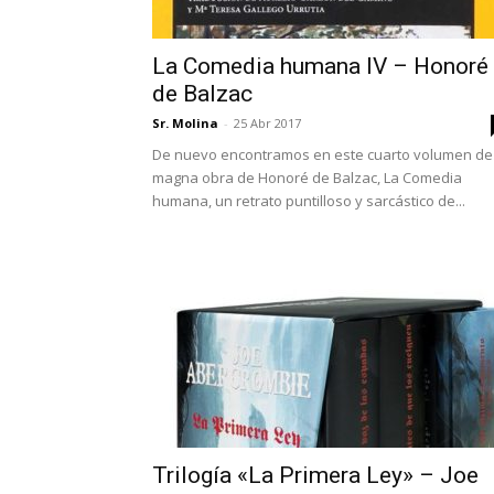
La Comedia humana IV – Honoré
de Balzac
Sr. Molina
-
25 Abr 2017
De nuevo encontramos en este cuarto volumen de 
magna obra de Honoré de Balzac, La Comedia
humana, un retrato puntilloso y sarcástico de...
Trilogía «La Primera Ley» – Joe