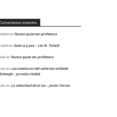
Comentarios recientes
Nunca quise ser profesora
Matías
en
Guerra y paz – Lev N. Tolstói
Isabel
en
Nunca quise ser profesora
Raul
en
Las aventuras del valeroso soldado
Juan
en
Schwejk – Jaroslav Hašek
La velocidad de la luz – Javier Cercas
Julio
en