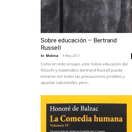
Sobre educación – Bertrand
Russell
Sr. Molina
-
9 May 2017
Como en todo ensayo, este Sobre educación del
filósofo y matemático Bertrand Russell puede
tomarse con todas las precauciones posibles y
apuntar salvedades, pero...