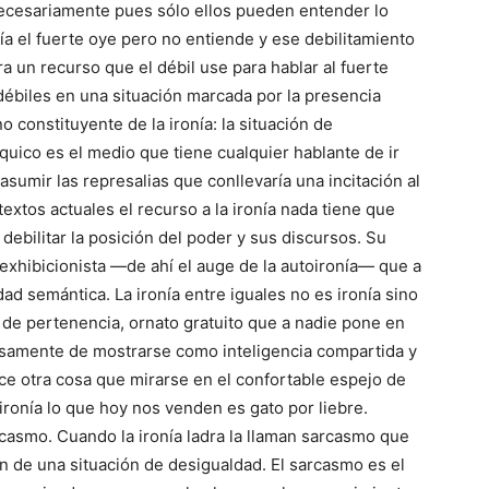
necesariamente pues sólo ellos pueden entender lo
onía el fuerte oye pero no entiende y ese debilitamiento
ra un recurso que el débil use para hablar al fuerte
 débiles en una situación marcada por la presencia
o constituyente de la ironía: la situación de
quico es el medio que tiene cualquier hablante de ir
asumir las represalias que conllevaría una incitación al
extos actuales el recurso a la ironía nada tiene que
 debilitar la posición del poder y sus discursos. Su
exhibicionista —de ahí el auge de la autoironía— que a
ad semántica. La ironía entre iguales no es ironía sino
 de pertenencia, ornato gratuito que a nadie pone en
isamente de mostrarse como inteligencia compartida y
e otra cosa que mirarse en el confortable espejo de
ronía lo que hoy nos venden es gato por liebre.
rcasmo. Cuando la ironía ladra la llaman sarcasmo que
n de una situación de desigualdad. El sarcasmo es el