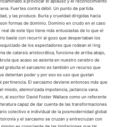
 encaminado a provocar el aplauso y el reconocimiento
cena. Fuertes contra débil. Un punto de partida
dad, y las produce. Burla y crueldad dirigidas hacia
 son formas de dominio. Dominio en crudo en el caso
 o real de este tipo tiene más entusiastas de lo que el
o baste con recurrir al gozo que despertaban los
desquiciado de los espectadores que rodean el ring
 de catarsis aristocrática, funciona de arriba abajo,
a bruta que acaso se asienta en nuestro cerebro de
dad gratuita el sarcasmo es también un recurso que
ue detentan poder y por eso es uso que gustan
al pertinencia. El sarcasmo deviene entonces más que
del miedo, atemorizada impotencia, jactancia vana.
n, al escritor David Foster Wallace como un referente
literatura capaz de dar cuenta de las transformaciones
ario colectivo e individual de la posmodernidad global
autoironía y el sarcasmo se cruzan y entrecruzan con
él mismo es consciente de las limitaciones que tal