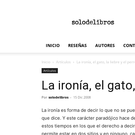
solodelibros
INICIO
RESEÑAS
AUTORES
CONT
Inicio
Artículos
La ironía, el gato, la liebre y el per
Artículos
La ironía, el gato,
Por
solodelibros
-
15 Dic 2008
La ironía es forma de decir lo que no se pue
que dice. Y este carácter paradójico hace de
estos tiempos en los que el derecho a decir
permite estar en dos sitios y en ninguno, ca