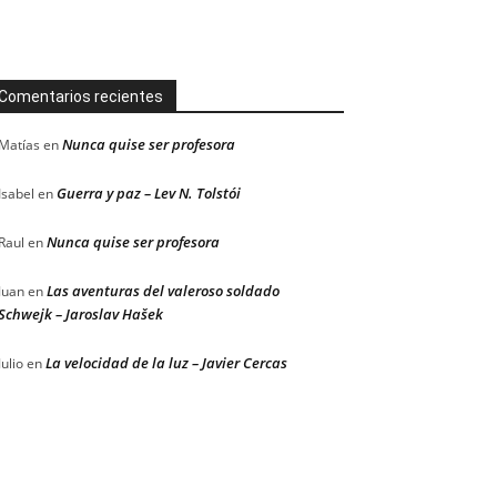
Comentarios recientes
Nunca quise ser profesora
Matías
en
Guerra y paz – Lev N. Tolstói
Isabel
en
Nunca quise ser profesora
Raul
en
Las aventuras del valeroso soldado
Juan
en
Schwejk – Jaroslav Hašek
La velocidad de la luz – Javier Cercas
Julio
en