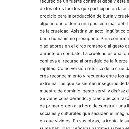
recurso de un fuerte contra el débil y está
de los otros fuertes que participan en la es
propicio para la producción de burla y cruel
alguien que ostenta una posición más débil
de la crueldad. Asistir a un acto lingüístico
buen humanismo presupone. Para confirmarl
gladiadores en el circo romano o al gesto 
durante un combate. La crueldad es una forma
conlleva el recurso al prestigio de la fuerz
reptiles. Como versión retórica de la cruel
crea reconocimiento y recuento entre los q
extremar los que se sienten inseguros de t
muestra de dominio, gesto servil y disfraz 
Se viene considerando, y creo que con razó
de primer orden a la hora de construir una 
sociales y culturales que sacuden el imagin
en que vivimos. En sus obras, la ironía, la 
suma habilidad y eficacia narrativa si bien 