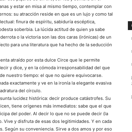
anas y estar en misa al mismo tiempo, contemplar con
ernos: su atracción reside en que es un lujo y como tal
lectual: finura de espíritu, sabiduría escéptica,
desta soberbia. La lúcida actitud de quien ya sabe
derrota o la victoria son las dos caras (irónicas) de un
ecto para una literatura que ha hecho de la seducción
ienta atraído por esta dulce Circe que le permite
ecir y dice, y en la cómoda irresponsabilidad del que
r de nuestro tiempo: el que no quiere equivocarse.
 nada exactamente y ve en la ironía la elegante evasiva
adratura del círculo.
sunta lucidez histórica: decir produce catástrofes. Su
dicen, tiene orígenes más inmediatos: sabe que el que
icipa del poder. Al decir lo que no se puede decir (la
do. Vive y disfruta de esas dos legitimidades. Y en cada
as. Según su conveniencia. Sirve a dos amos y por eso