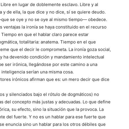
Libre en lugar de doblemente esclavo. Libre y al
a y de ella, la que dice y no dice, sí se quiere deudo.
z —que se oye y no se oye al mismo tiempo— obedece.
 ventajas la ironía se haya constituido en el recurso
. Tiempo en que el hablar claro parece estar
ogmática, totalitaria: anatema. Tiempo en el que
 teme que el decir le comprometa. La ironía goza social,
o y ha devenido condición y mandamiento intelectual
be ser irónica, llegándose por este camino a una
 e inteligencia serían una misma cosa.
itores irónicos afirman que es: un mero decir que dice
os y silenciados bajo el rótulo de dogmáticos) no
as del concepto más justas y adecuadas. Lo que define
órica, su efecto, sino la situación que la provoca. La
ante del fuerte. Y no es un hablar para ese fuerte que
se enuncia sino un hablar para los otros débiles que