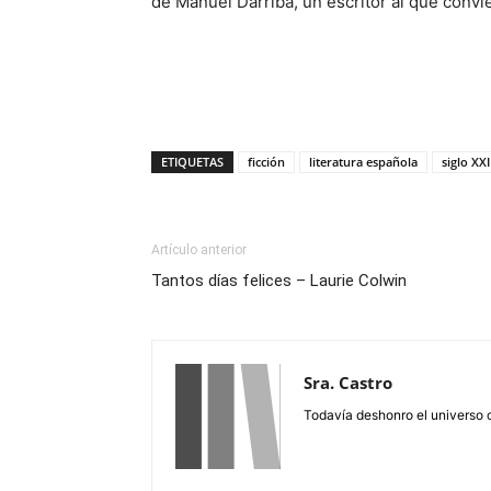
de Manuel Darriba, un escritor al que convie
ETIQUETAS
ficción
literatura española
siglo XXI
Artículo anterior
Tantos días felices – Laurie Colwin
Sra. Castro
Todavía deshonro el universo 