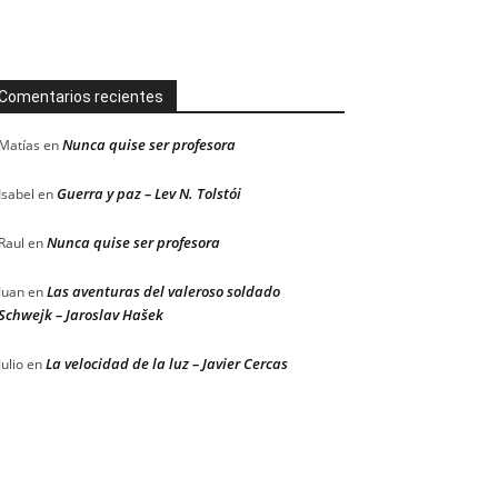
Comentarios recientes
Nunca quise ser profesora
Matías
en
Guerra y paz – Lev N. Tolstói
Isabel
en
Nunca quise ser profesora
Raul
en
Las aventuras del valeroso soldado
Juan
en
Schwejk – Jaroslav Hašek
La velocidad de la luz – Javier Cercas
Julio
en