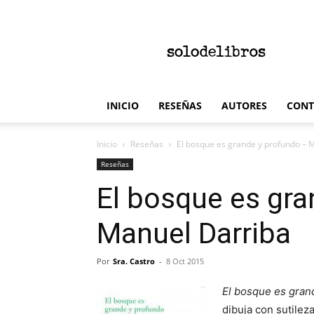
solodelibros
INICIO
RESEÑAS
AUTORES
CONT
Inicio
Reseñas
El bosque es grande y profundo – 
Reseñas
El bosque es gra
Manuel Darriba
Por
Sra. Castro
-
8 Oct 2015
El bosque es gran
dibuja con sutile