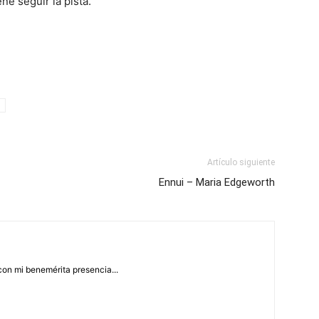
ne seguir la pista.
Artículo siguiente
Ennui – Maria Edgeworth
con mi benemérita presencia...