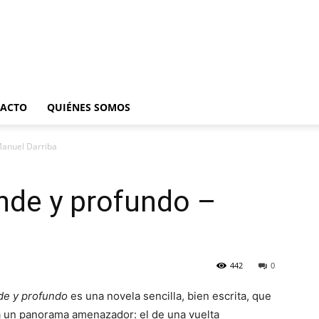
ACTO
QUIÉNES SOMOS
Manuel Darriba
nde y profundo –
442
0
de y profundo
es una novela sencilla, bien escrita, que
za un panorama amenazador: el de una vuelta