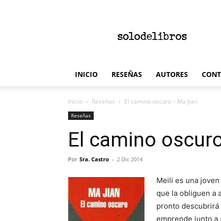
solodelibros
INICIO
RESEÑAS
AUTORES
CONT
Inicio
Reseñas
El camino oscuro – Ma Jian
Reseñas
El camino oscur
Por
Sra. Castro
-
2 Dic 2014
Meili es una jove
que la obliguen a 
pronto descubrirá 
emprende junto a s