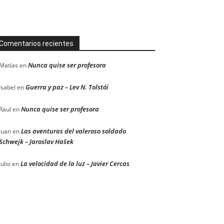
Comentarios recientes
Nunca quise ser profesora
Matías
en
Guerra y paz – Lev N. Tolstói
Isabel
en
Nunca quise ser profesora
Raul
en
Las aventuras del valeroso soldado
Juan
en
Schwejk – Jaroslav Hašek
La velocidad de la luz – Javier Cercas
Julio
en