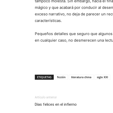
tampoco molesta. Sin embargo, hacia el fin
mágico y que acabará por conducir al desenl
exceso narrativo, no deja de parecer un rec
características.
Pequeños detalles que seguro que algunos 
en cualquier caso, no desmerecen una lectu
ETIQUETAS
ficción
literatura china
siglo XXI
Artículo anterior
Días felices en el infierno