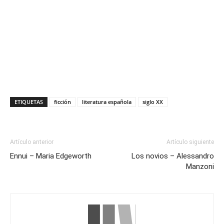
ETIQUETAS
ficción
literatura española
siglo XX
Artículo anterior
Artículo siguiente
Ennui – Maria Edgeworth
Los novios – Alessandro
Manzoni