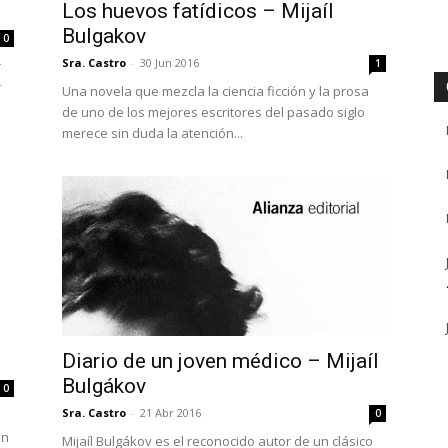
Los huevos fatídicos – Mijaíl
Bulgakov
0
Sra. Castro
-
30 Jun 2016
1
r
r
Una novela que mezcla la ciencia ficción y la prosa
de uno de los mejores escritores del pasado siglo
merece sin duda la atención...
Diario de un joven médico – Mijaíl
Bulgákov
0
Sra. Castro
-
21 Abr 2016
0
en
Mijaíl Bulgákov es el reconocido autor de un clásico