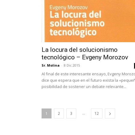
La locura del solucionismo
tecnológico – Evgeny Morozov
Sr. Molina
-
8 Dic 2015
Al final de este interesante ensayo, Evgeny Moroz
dice que espera que en el futuro exista la «peque
posibilidad de sostener un debate relevante...
...
1
2
3
12