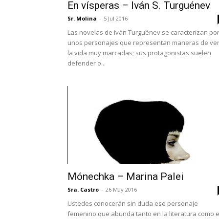
En vísperas – Iván S. Turguénev
Sr. Molina
-
5 Jul 2016
Las novelas de Iván Turguénev se caracterizan po
unos personajes que representan maneras de ve
la vida muy marcadas; sus protagonistas suelen
defender o...
Mónechka – Marina Palei
Sra. Castro
-
26 May 2016
Ustedes conocerán sin duda ese personaje
femenino que abunda tanto en la literatura como 