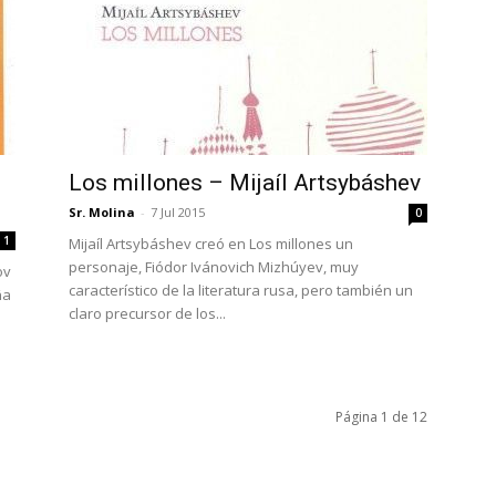
Los millones – Mijaíl Artsybáshev
Sr. Molina
-
7 Jul 2015
0
1
Mijaíl Artsybáshev creó en Los millones un
personaje, Fiódor Ivánovich Mizhúyev, muy
ov
característico de la literatura rusa, pero también un
ña
claro precursor de los...
Página 1 de 12