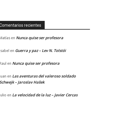
Comentarios recientes
Nunca quise ser profesora
Matías
en
Guerra y paz – Lev N. Tolstói
Isabel
en
Nunca quise ser profesora
Raul
en
Las aventuras del valeroso soldado
Juan
en
Schwejk – Jaroslav Hašek
La velocidad de la luz – Javier Cercas
Julio
en