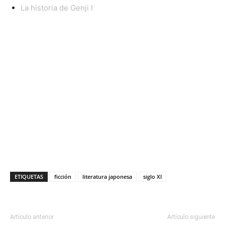
La historia de Genji I
ETIQUETAS
ficción
literatura japonesa
siglo XI
Artículo anterior
Artículo siguiente