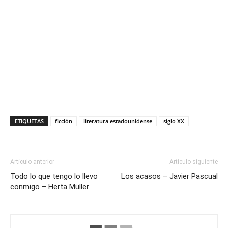
ETIQUETAS
ficción
literatura estadounidense
siglo XX
Artículo anterior
Artículo siguiente
Todo lo que tengo lo llevo
Los acasos – Javier Pascual
conmigo – Herta Müller