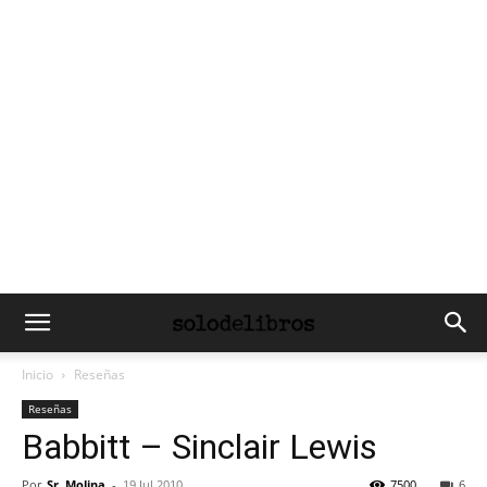
Inicio
Reseñas
Reseñas
Babbitt – Sinclair Lewis
Por
Sr. Molina
-
19 Jul 2010
7500
6