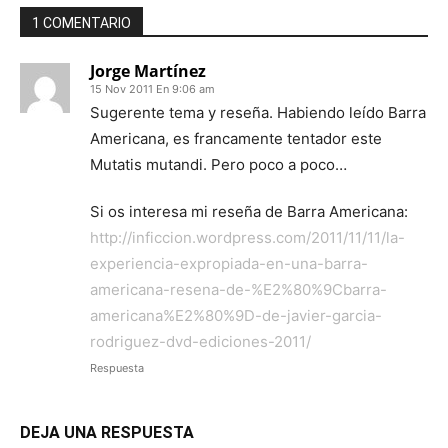
1 COMENTARIO
Jorge Martínez
15 Nov 2011 En 9:06 am
Sugerente tema y reseña. Habiendo leído Barra
Americana, es francamente tentador este
Mutatis mutandi. Pero poco a poco…
Si os interesa mi reseña de Barra Americana:
http://inficcion.wordpress.com/2011/11/11/la-
experiencia-expropiada-en-una-barra-
americana-resena-de-%E2%80%9Cbarra-
americana%E2%80%9D-de-javier-garcia-
rodriguez-dvd-ediciones-2011/
Respuesta
DEJA UNA RESPUESTA