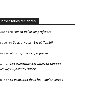
Comentarios recientes
Nunca quise ser profesora
Matías
en
Guerra y paz – Lev N. Tolstói
Isabel
en
Nunca quise ser profesora
Raul
en
Las aventuras del valeroso soldado
Juan
en
Schwejk – Jaroslav Hašek
La velocidad de la luz – Javier Cercas
Julio
en