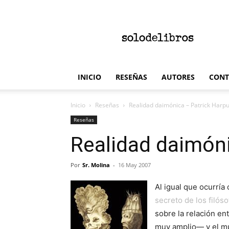
solodelibros
INICIO
RESEÑAS
AUTORES
CONT
Inicio
Reseñas
Realidad daimónica – Patrick Harp
Reseñas
Realidad daimóni
Por
Sr. Molina
-
16 May 2007
Al igual que ocurría 
secreto de los filós
sobre la relación e
muy amplio— y el mun