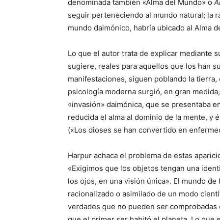
denominada también «Alma del Mundo» o
A
seguir perteneciendo al mundo natural; la r
mundo daimónico, habría ubicado al Alma de
Lo que el autor trata de explicar mediante 
sugiere, reales para aquellos que los han s
manifestaciones, siguen poblando la tierra
psicología moderna surgió, en gran medida,
«invasión» daimónica, que se presentaba en
reducida el alma al dominio de la mente, y 
(«Los dioses se han convertido en enferme
Harpur achaca el problema de estas aparicion
«Exigimos que los objetos tengan una ident
los ojos, en una visión única». El mundo de
racionalizado o asimilado de un modo cientí
verdades que no pueden ser comprobadas e
que el primer ser habitó el planeta. Lo que