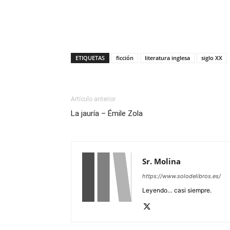
ETIQUETAS
ficción
literatura inglesa
siglo XX
Artículo anterior
La jauría – Émile Zola
Sr. Molina
https://www.solodelibros.es/
Leyendo… casi siempre.