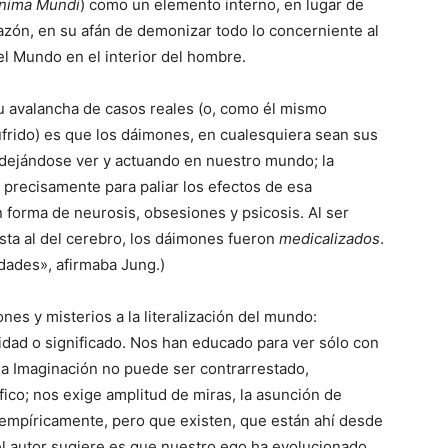
nima Mundi
) como un elemento interno, en lugar de
azón, en su afán de demonizar todo lo concerniente al
l Mundo en el interior del hombre.
su avalancha de casos reales (o, como él mismo
ufrido) es que los dáimones, en cualesquiera sean sus
, dejándose ver y actuando en nuestro mundo; la
 precisamente para paliar los efectos de esa
 forma de neurosis, obsesiones y psicosis. Al ser
ésta al del cerebro, los dáimones fueron
medicalizados
.
dades», afirmaba Jung.)
es y misterios a la literalización del mundo:
idad o significado. Nos han educado para ver sólo con
 la Imaginación no puede ser contrarrestado,
fico; nos exige amplitud de miras, la asunción de
mpíricamente, pero que existen, que están ahí desde
 el autor sugiere es que nuestro ego ha evolucionado