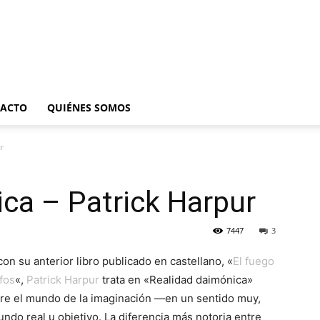
ACTO
QUIÉNES SOMOS
ur
ca – Patrick Harpur
7447
3
con su anterior libro publicado en castellano, «
El fuego
ofos
«,
Patrick Harpur
trata en «Realidad daimónica»
ntre el mundo de la imaginación —en un sentido muy,
do real u objetivo. La diferencia más notoria entre