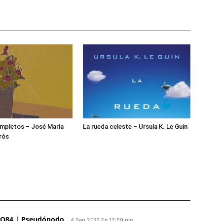
mpletos – José Maria
La rueda celeste – Ursula K. Le Guin
rós
 1Q84 | Pseudópodo
4 Sep 2012 En 12:59 pm