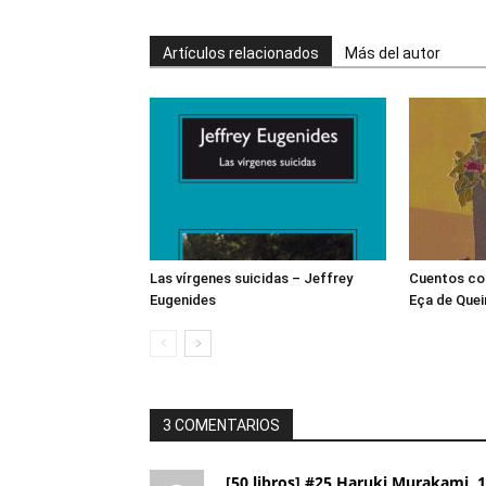
Artículos relacionados
Más del autor
Las vírgenes suicidas – Jeffrey
Cuentos co
Eugenides
Eça de Quei
3 COMENTARIOS
[50 libros] #25 Haruki Murakami,