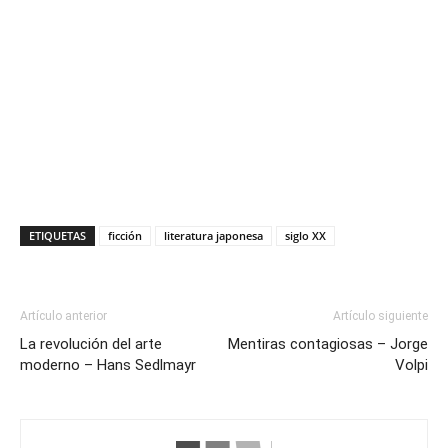
ETIQUETAS
ficción
literatura japonesa
siglo XX
Artículo anterior
Artículo siguiente
La revolución del arte
Mentiras contagiosas – Jorge
moderno – Hans Sedlmayr
Volpi