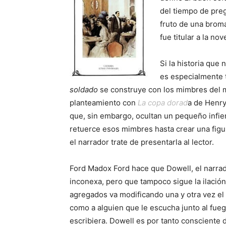
del tiempo de preg
fruto de una broma
fue titular a la no
Si la historia que
es especialmente t
soldado
se construye con los mimbres del 
planteamiento con
La copa dorad
a de Henr
que, sin embargo, ocultan un pequeño infier
retuerce esos mimbres hasta crear una fig
el narrador trate de presentarla al lector.
Ford Madox Ford hace que Dowell, el narrado
inconexa, pero que tampoco sigue la ilació
agregados va modificando una y otra vez el 
como a alguien que le escucha junto al fueg
escribiera. Dowell es por tanto consciente 