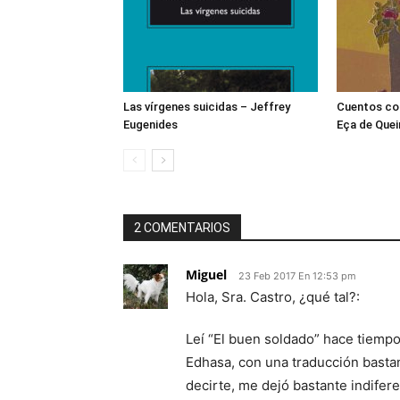
Las vírgenes suicidas – Jeffrey
Cuentos co
Eugenides
Eça de Quei
2 COMENTARIOS
Miguel
23 Feb 2017 En 12:53 pm
Hola, Sra. Castro, ¿qué tal?:
Leí “El buen soldado” hace tiempo,
Edhasa, con una traducción basta
decirte, me dejó bastante indifer