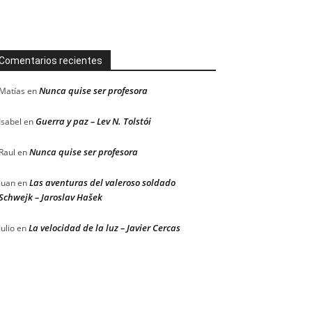
Comentarios recientes
Nunca quise ser profesora
Matías
en
Guerra y paz – Lev N. Tolstói
Isabel
en
Nunca quise ser profesora
Raul
en
Las aventuras del valeroso soldado
Juan
en
Schwejk – Jaroslav Hašek
La velocidad de la luz – Javier Cercas
Julio
en