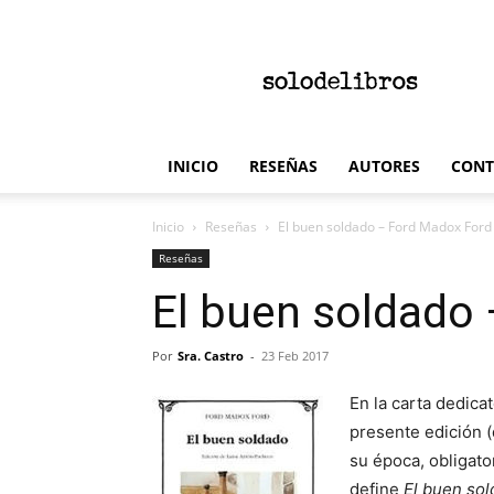
solodelibros
INICIO
RESEÑAS
AUTORES
CONT
Inicio
Reseñas
El buen soldado – Ford Madox Ford
Reseñas
El buen soldado
Por
Sra. Castro
-
23 Feb 2017
En la carta dedica
presente edición (
su época, obligato
define
El buen so