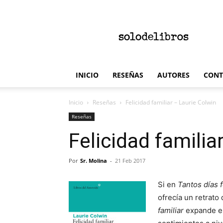
solodelibros
INICIO
RESEÑAS
AUTORES
CONT
Inicio
Reseñas
Felicidad familiar – Laurie Colwin
Reseñas
Felicidad familia
Por
Sr. Molina
-
21 Feb 2017
Si en
Tantos días f
ofrecía un retrato
familiar
expande es