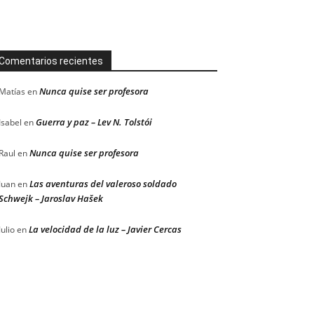
Comentarios recientes
Nunca quise ser profesora
Matías
en
Guerra y paz – Lev N. Tolstói
Isabel
en
Nunca quise ser profesora
Raul
en
Las aventuras del valeroso soldado
Juan
en
Schwejk – Jaroslav Hašek
La velocidad de la luz – Javier Cercas
Julio
en