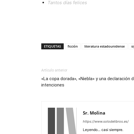
Tantos días felices
ETIQUETAS
ficción
literatura estadounidense
s
Artículo anterior
«La copa dorada», «Niebla» y una declaración 
intenciones
Sr. Molina
https://www.solodelibros.es/
Leyendo… casi siempre.