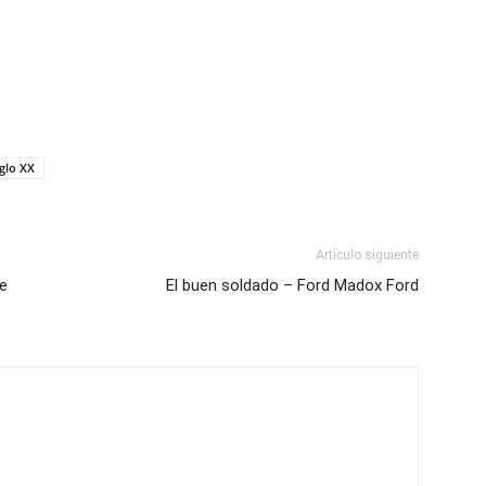
iglo XX
Artículo siguiente
de
El buen soldado – Ford Madox Ford