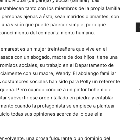
l individual (de pareja) y social (familiar). Las
establecen tanto con los miembros de la propia familia
 personas ajenas a ésta, sean maridos o amantes, son
 una visión que puede parecer simple, pero que
 conocimiento del comportamiento humano.
Demarest es un mujer treinteañera que vive en el
asada con un abogado, madre de dos hijos, tiene una
romisos sociales, su trabajo en el Departamento de
ecialmente con su madre, Wendy. El abolengo familiar
 costumbres sociales han sido para Polly un referente
 pequeña. Pero cuando conoce a un pintor bohemio e
ar subvertir ese orden tallado en piedra y entablar
momento cuando la protagonista se empiece a plantear
icio todas sus opiniones acerca de lo que ella
 envolvente, una prosa fulgurante o un dominio del