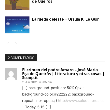
de Queirós
La rueda celeste – Ursula K. Le Guin
2 COMENTARIOS
El crimen del padre Amaro – José Maria
Eça de Queirós | Literatura y otras cosas |
Scoop.it
11 Jun 2012 En 5:15 pm
[…] background-position: 50% 0px ;
background-color:#222222; background-
repeat : no-repeat; }
http://www.solodelibros.es
– Today, 5:15 […]