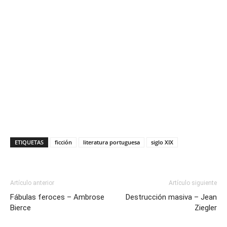
ETIQUETAS
ficción
literatura portuguesa
siglo XIX
Artículo anterior
Artículo siguiente
Fábulas feroces – Ambrose
Destrucción masiva – Jean
Bierce
Ziegler