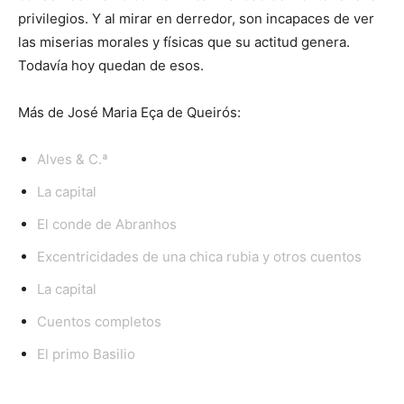
privilegios. Y al mirar en derredor, son incapaces de ver
las miserias morales y físicas que su actitud genera.
Todavía hoy quedan de esos.
Más de José Maria Eça de Queirós:
Alves & C.ª
La capital
El conde de Abranhos
Excentricidades de una chica rubia y otros cuentos
La capital
Cuentos completos
El primo Basilio