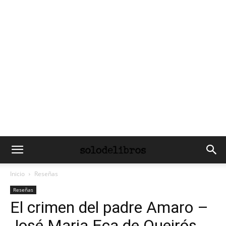
Inicio
Reseñas
Reseñas
El crimen del padre Amaro –
José Maria Eça de Queirós