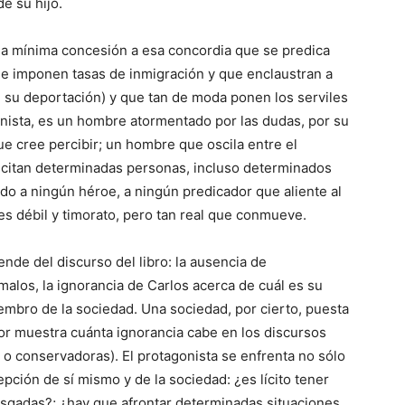
e su hijo.
una mínima concesión a esa concordia que se predica
e imponen tasas de inmigración y que enclaustran a
e su deportación) y que tan de moda ponen los serviles
nista, es un hombre atormentado por las dudas, por su
e cree percibir; un hombre que oscila entre el
scitan determinadas personas, incluso determinados
do a ningún héroe, a ningún predicador que aliente al
 es débil y timorato, pero tan real que conmueve.
de del discurso del libro: la ausencia de
alos, la ignorancia de Carlos acerca de cuál es su
bro de la sociedad. Una sociedad, por cierto, puesta
utor muestra cuánta ignorancia cabe en los discursos
o conservadoras). El protagonista se enfrenta no sólo
epción de sí mismo y de la sociedad: ¿es lícito tener
sgadas?; ¿hay que afrontar determinadas situaciones