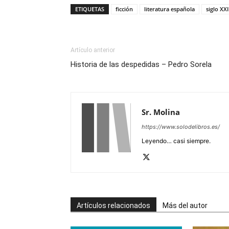
ETIQUETAS
ficción
literatura española
siglo XXI
Artículo anterior
Historia de las despedidas – Pedro Sorela
Sr. Molina
https://www.solodelibros.es/
Leyendo… casi siempre.
Artículos relacionados
Más del autor