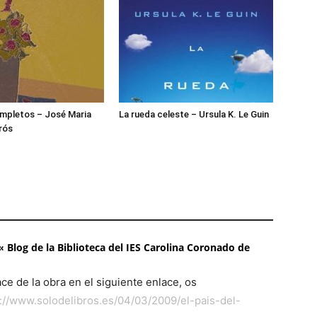
mpletos – José Maria
La rueda celeste – Ursula K. Le Guin
rós
 « Blog de la Biblioteca del IES Carolina Coronado de
ace de la obra en el siguiente enlace, os
://www.solodelibros.es/04/03/2009/el-pais-del-