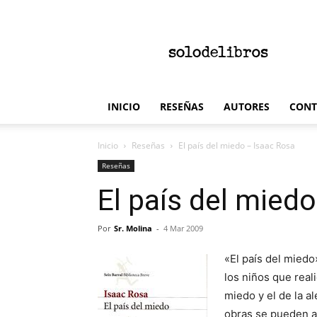
solodelibros
INICIO
RESEÑAS
AUTORES
CONT
Inicio
Reseñas
El país del miedo – Isaac Rosa
Reseñas
El país del mied
Por
Sr. Molina
-
4 Mar 2009
«El país del miedo»
los niños que real
miedo y el de la a
obras se pueden a