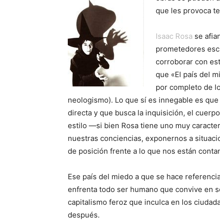
que les provoca t
Isaac Rosa
se afia
prometedores escr
corroborar con est
que «El país del m
por completo de lo
neologismo). Lo que sí es innegable es que 
directa y que busca la inquisición, el cuerp
estilo —si bien Rosa tiene uno muy caracterí
nuestras conciencias, exponernos a situac
de posición frente a lo que nos están conta
Ese país del miedo a que se hace referenci
enfrenta todo ser humano que convive en s
capitalismo feroz que inculca en los ciudad
después.