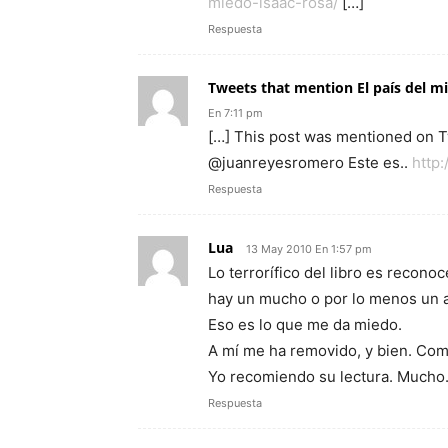
miedo-isaac-rosa/
[…]
Respuesta
Tweets that mention El país del mi
En 7:11 pm
[…] This post was mentioned on Twi
@juanreyesromero Este es..
http:
Respuesta
Lua
13 May 2010 En 1:57 pm
Lo terrorífico del libro es recon
hay un mucho o por lo menos un a
Eso es lo que me da miedo.
A mí me ha removido, y bien. Com
Yo recomiendo su lectura. Mucho
Respuesta