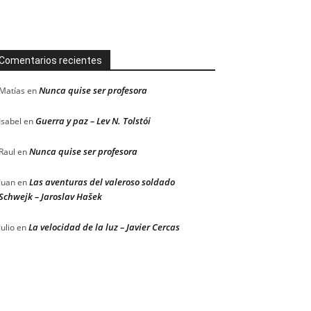
Comentarios recientes
Nunca quise ser profesora
Matías
en
Guerra y paz – Lev N. Tolstói
Isabel
en
Nunca quise ser profesora
Raul
en
Las aventuras del valeroso soldado
Juan
en
Schwejk – Jaroslav Hašek
La velocidad de la luz – Javier Cercas
Julio
en