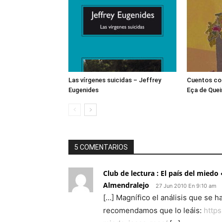
Las vírgenes suicidas – Jeffrey
Cuentos co
Eugenides
Eça de Quei
5 COMENTARIOS
Club de lectura : El país del miedo
Almendralejo
27 Jun 2010 En 9:10 am
[…] Magnífico el análisis que se h
recomendamos que lo leáis:
https