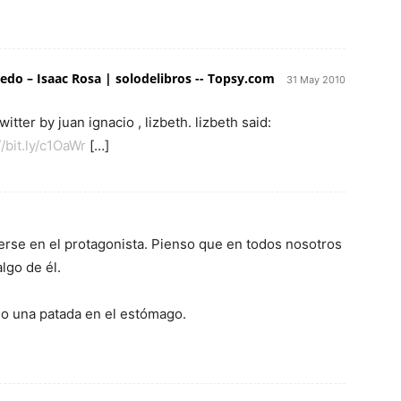
edo – Isaac Rosa | solodelibros -- Topsy.com
31 May 2010
tter by juan ignacio , lizbeth. lizbeth said:
//bit.ly/c1OaWr
[…]
ocerse en el protagonista. Pienso que en todos nosotros
lgo de él.
o una patada en el estómago.
.