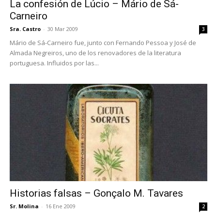
La confesión de Lúcio – Mário de Sá-
Carneiro
Sra. Castro
-
30 Mar 2009
3
Mário de Sá-Carneiro fue, junto con Fernando Pessoa y José de
Almada Negreiros, uno de los renovadores de la literatura
portuguesa. Influidos por las...
Historias falsas – Gonçalo M. Tavares
Sr. Molina
-
16 Ene 2009
2