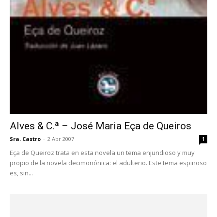
Alves & C.ª – José Maria Eça de Queiros
Sra. Castro
-
2 Abr 2007
1
Eça de Queiroz trata en esta novela un tema enjundioso y muy
propio de la novela decimonónica: el adulterio. Este tema espinoso
es, sin...
De profundis – José Cardoso Pires