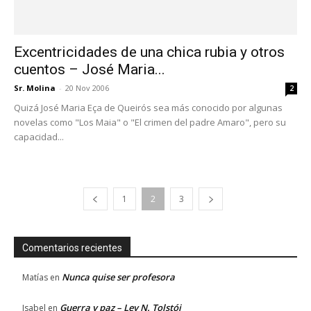
Comentarios recientes
Nunca quise ser profesora
Matías
en
Guerra y paz – Lev N. Tolstói
Isabel
en
Nunca quise ser profesora
Raul
en
Las aventuras del valeroso soldado Schwejk – Jaroslav
Juan
en
Hašek
La velocidad de la luz – Javier Cercas
Julio
en
© solodelibros 2026