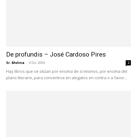
Sr. Molina
-
4 Dic 2006
2
Hay libros que se sitúan por encima de sí mismos, por encima del
plano literario, para convertirse en alegatos en contra o a favor...
Excentricidades de una chica rubia y otros
cuentos – José Maria...
Sr. Molina
-
20 Nov 2006
2
Quizá José Maria Eça de Queirós sea más conocido por algunas
novelas como "Los Maia" o "El crimen del padre Amaro", pero su
capacidad...
1
2
3