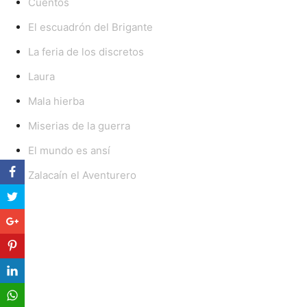
Cuentos
El escuadrón del Brigante
La feria de los discretos
Laura
Mala hierba
Miserias de la guerra
El mundo es ansí
Zalacaín el Aventurero