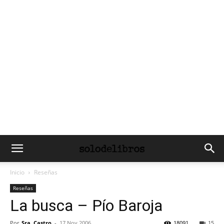
Inicio
Reseñas
Reseñas
La busca – Pío Baroja
Por
Sra. Castro
-
17 Nov 2006
18091
15