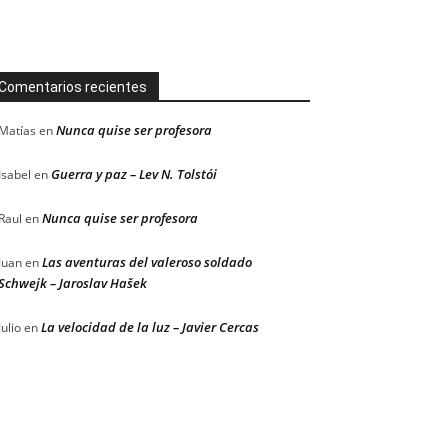
Comentarios recientes
Nunca quise ser profesora
Matías
en
Guerra y paz – Lev N. Tolstói
Isabel
en
Nunca quise ser profesora
Raul
en
Las aventuras del valeroso soldado
Juan
en
Schwejk – Jaroslav Hašek
La velocidad de la luz – Javier Cercas
Julio
en