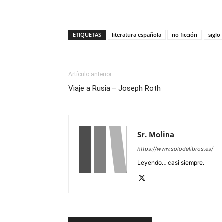
ETIQUETAS
literatura española
no ficción
siglo
Artículo anterior
Viaje a Rusia – Joseph Roth
Sr. Molina
https://www.solodelibros.es/
Leyendo… casi siempre.