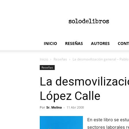
solodelibros
INICIO
RESEÑAS
AUTORES
CONT
Inicio
Reseñas
La desmovilización general – Pablo
Reseñas
La desmovilizaci
López Calle
Por
Sr. Molina
-
11 Abr 2008
En este libro se est
sectores laborales 