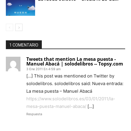
1 COMENTARIO
Tweets that mention La mesa puesta -
Manuel Abacá | solodelibros -- Topsy.com
3 Ene 2011 En 4:59 am
[…] This post was mentioned on Twitter by
solodelibros. solodelibros said: Nueva entrada:
La mesa puesta – Manuel Abacá
https://www.solodelibros.es/03/01/2011/la-
mesa-puesta-manuel-abaca/
[…]
Respuesta