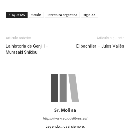
ETIQUETAS
ficción
literatura argentina
siglo XX
Artículo anterior
Artículo siguiente
La historia de Genji I –
El bachiller – Jules Vallès
Murasaki Shikibu
Sr. Molina
https://www.solodelibros.es/
Leyendo… casi siempre.