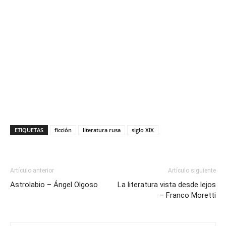
ETIQUETAS
ficción
literatura rusa
siglo XIX
Artículo anterior
Artículo siguiente
Astrolabio – Ángel Olgoso
La literatura vista desde lejos
– Franco Moretti