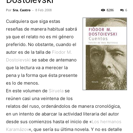
Por
Sra. Castro
-
8 Feb 2008
8286
6
Cualquiera que siga estas
reseñas de manera habitual sabrá
ya que el relato no es mi género
preferido. No obstante, cuando el
autor es de la talla de
Fiodor M.
Dostoievski
se sabe de antemano
que la lectura va a merecer la
pena y la forma que ésta presente
es lo de menos.
En este volumen de
Siruela
se
reúnen casi una veintena de los
relatos del ruso, ordenándolos de manera cronológica,
en un intento de abarcar la actividad literaria del autor
desde sus comienzos hasta el inicio de «
Los hermanos
Karamázov
«, que sería su última novela. Y no es detalle