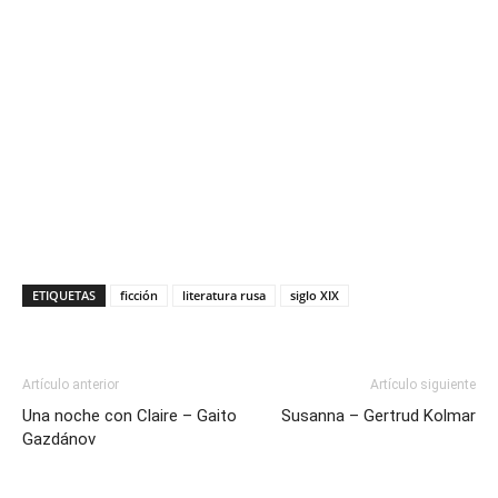
ETIQUETAS
ficción
literatura rusa
siglo XIX
Artículo anterior
Artículo siguiente
Una noche con Claire – Gaito
Susanna – Gertrud Kolmar
Gazdánov