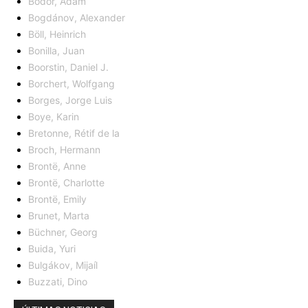
Bodor, Adám
Bogdánov, Alexander
Böll, Heinrich
Bonilla, Juan
Boorstin, Daniel J.
Borchert, Wolfgang
Borges, Jorge Luis
Boye, Karin
Bretonne, Rétif de la
Broch, Hermann
Brontë, Anne
Brontë, Charlotte
Brontë, Emily
Brunet, Marta
Büchner, Georg
Buida, Yuri
Bulgákov, Mijaíl
Buzzati, Dino