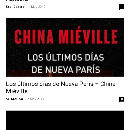
Sra. Castro
-
4 May 2017
1
Los últimos días de Nueva París – China
Miéville
Sr. Molina
-
2 May 2017
0