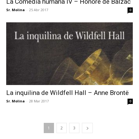
La Comedia humana IV – Honoré de Balzac
Sr. Molina
-
25 Abr 2017
0
La inquilina de Wildfell Hall – Anne Brontë
Sr. Molina
-
28 Mar 2017
0
1
2
3