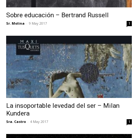
Sobre educación – Bertrand Russell
Sr. Molina
-
9 May 2017
1
La insoportable levedad del ser – Milan
Kundera
Sra. Castro
-
4 May 2017
1